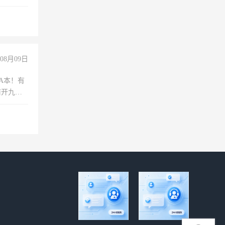
08月09日
A本！有
前开九米