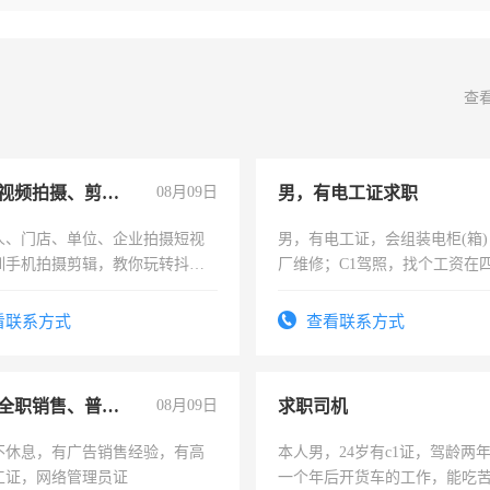
查
手机短视频拍摄、剪辑、抖音快手
08月09日
男，有电工证求职
人、门店、单位、企业拍摄短视
男，有电工证，会组装电柜(箱
训手机拍摄剪辑，教你玩转抖音
厂维修；C1驾照，找个工资在
人、门店、单位、企业拍摄短视
上，枣强县以外需要有住宿，
训手机拍摄剪辑，教你玩转抖
电话
看联系方式
查看联系方式
也可以成为拍摄达人！你也可以
摄达人！
兼职或全职销售、普工、维修
08月09日
求职司机
不休息，有广告销售经验，有高
本人男，24岁有c1证，驾龄两
工证，网络管理员证
一个年后开货车的工作，能吃