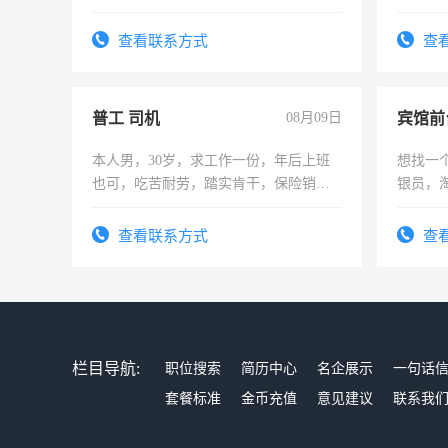
计证
查看联系方式
查
普工 司机
08月09日
本人男，30岁，求工作一份，年后上班
想找一
也可，吃苦耐劳，踏实肯干，保险销售
银员，
勿扰
工，麻
号同微
查看联系方式
查
栏目导航:
职位搜索
简历中心
名企展示
一句话
套餐标准
金币充值
意见建议
联系我