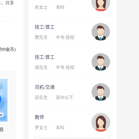
士，共享
俞女士
·
本科
技工/普工
樊先生
·
中专/技校
80金币)
技工/普工
胡先生
·
中专/技校
司机/交通
邱先生
·
高中以下
教师
罗女士
·
本科
息