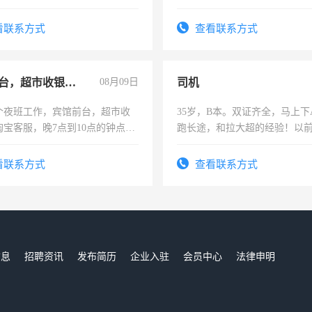
加班。
看联系方式
查看联系方式
宾馆前台，超市收银员，淘宝客服
08月09日
司机
个夜班工作，宾馆前台，超市收
35岁，B本。双证齐全，马上下
淘宝客服，晚7点到10点的钟点
跑长途，和拉大超的经验！以
烦看到的老板加我微信聊，手机
六，渣土车
信
看联系方式
查看联系方式
信息
招聘资讯
发布简历
企业入驻
会员中心
法律申明
们