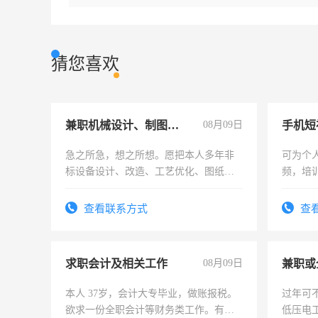
猜您喜欢
兼职机械设计、制图、设备改造
08月09日
急之所急，想之所想。愿把本人多年非
可为个
标设备设计、改造、工艺优化、图纸制
频，培
作和分解的经验与您分享。 真诚合作，
可为个
结识有识之士，共享未来。
频，培
查看联系方式
查
音！你
成为拍
求职会计及相关工作
08月09日
本人 37岁，会计大专毕业，做账报税。
过年可
欲求一份全职会计等财务类工作。有会
低压电