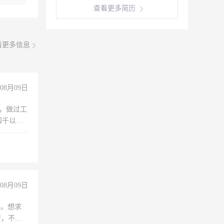
查看更多简历
看更多信息
08月09日
)，做过工
四千以
保险勿扰
08月09日
年。想求
苦，不怕