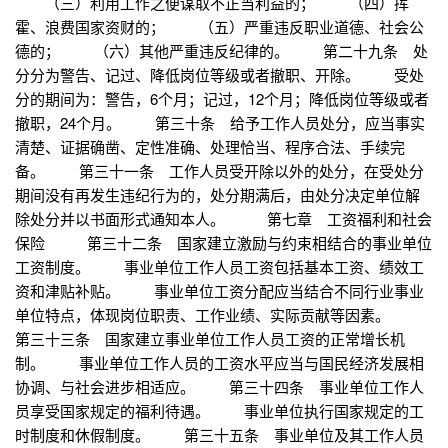
（三）利用工作之便谋取不正当利益的； （四）挥
霍、浪费国家资财的； （五）严重违反职业道德、社会公
德的； （六）其他严重违反纪律的。 第二十九条 处
分分为警告、记过、降低岗位等级或者撤职、开除。 受处
分的期间为：警告，6个月；记过，12个月；降低岗位等级或者
撤职，24个月。 第三十条 给予工作人员处分，应当事实
清楚、证据确凿、定性准确、处理恰当、程序合法、手续完
备。 第三十一条 工作人员受开除以外的处分，在受处分
期间没有再发生违纪行为的，处分期满后，由处分决定单位解
除处分并以书面形式通知本人。 第七章 工资福利和社会
保险 第三十二条 国家建立激励与约束相结合的事业单位
工资制度。 事业单位工作人员工资包括基本工资、绩效工
资和津贴补贴。 事业单位工资分配应当结合不同行业事业
单位特点，体现岗位职责、工作业绩、实际贡献等因素。
第三十三条 国家建立事业单位工作人员工资的正常增长机
制。 事业单位工作人员的工资水平应当与国民经济发展相
协调、与社会进步相适应。 第三十四条 事业单位工作人
员享受国家规定的福利待遇。 事业单位执行国家规定的工
时制度和休假制度。 第三十五条 事业单位及其工作人员